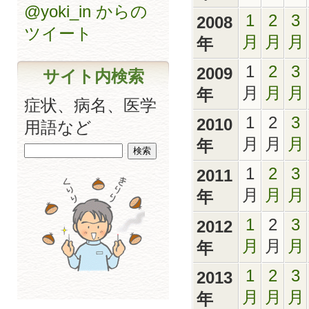
@yoki_in からの
1
2
3
2008
ツイート
月
月
月
年
1
2
3
2009
サイト内検索
月
月
月
年
症状、病名、医学
1
2
3
2010
用語など
月
月
月
年
1
2
3
2011
月
月
月
年
1
2
3
2012
月
月
月
年
1
2
3
2013
月
月
月
年