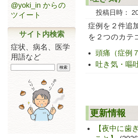
@yoki_in からの
投稿日時： 2014
ツイート
症例を２件追
サイト内検索
を２つのカテ
症状、病名、医学
頭痛（症例
用語など
吐き気・嘔
更新情報
【夜中に歯