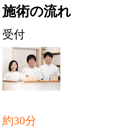
施術の流れ
受付
約30分