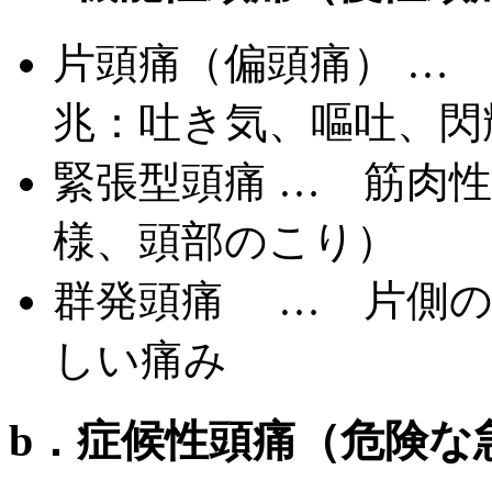
片頭痛（偏頭痛） …
兆：吐き気、嘔吐、閃
緊張型頭痛 … 筋肉
様、頭部のこり）
群発頭痛 … 片側の
しい痛み
b．症候性頭痛（危険な