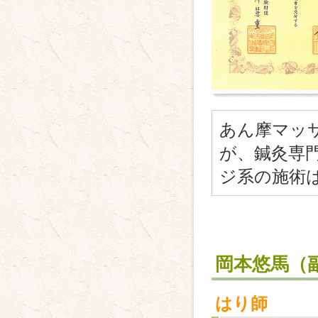
あん摩マッ
が、鍼灸専
ジ系の施術
岡本悠馬（
はり師