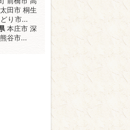
町 前橋市 高
 太田市 桐生
どり市...
県
本庄市 深
熊谷市...