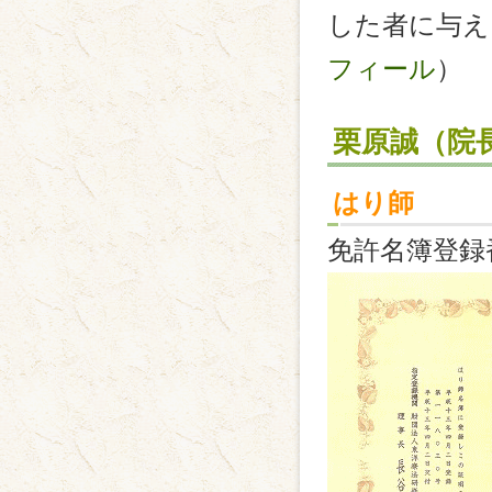
した者に与え
フィール
）
栗原誠（院
はり師
免許名簿登録