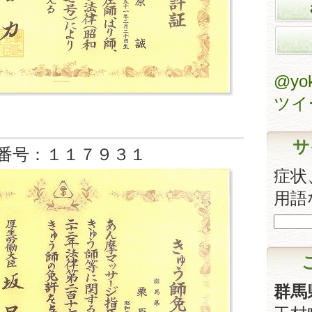
@yo
ツイ
サ
番号：１１７９３１
症状
用語
群馬