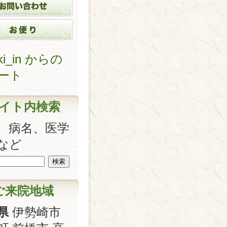
ki_in からの
ート
イト内検索
、病名、医学
など
ご来院地域
県
伊勢崎市