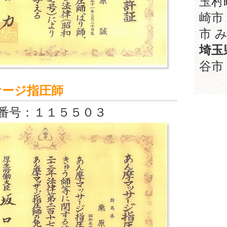
玉村
崎市
市 み
埼玉
谷市 
サージ指圧師
番号：１１５５０３