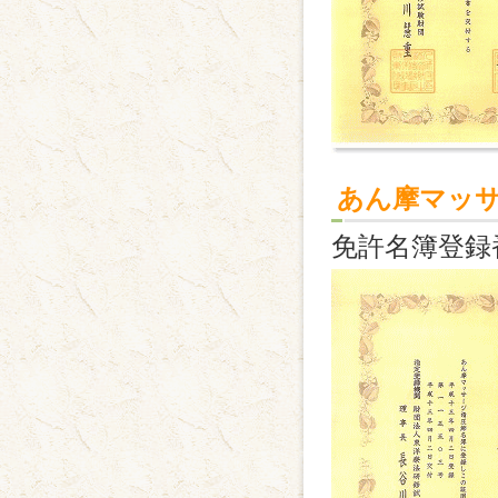
あん摩マッ
免許名簿登録