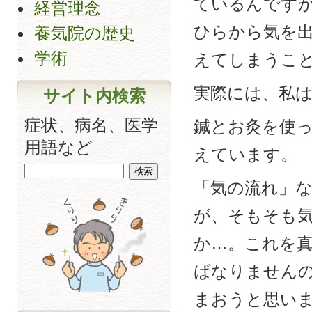
ているんです
経営理念
ひらから気を
養気院の歴史
学術
えてしまうこ
実際には、私
サイト内検索
症状、病名、医学
鍼とお灸を使
用語など
えています。
「気の流れ」
が、そもそも
か…。これを
ばなりません
まおうと思い