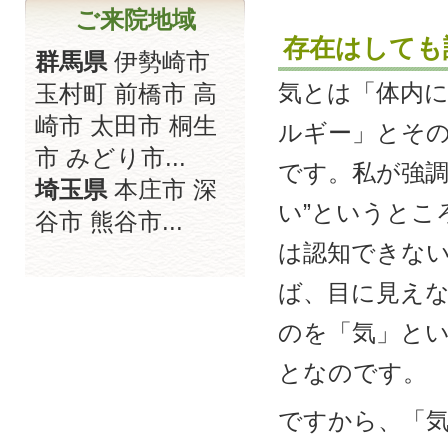
ご来院地域
存在はしても
群馬県
伊勢崎市
気とは「体内
玉村町 前橋市 高
崎市 太田市 桐生
ルギー」とそ
市 みどり市...
です。私が強調
埼玉県
本庄市 深
い”というとこ
谷市 熊谷市...
は認知できな
ば、目に見え
のを「気」と
となのです。
ですから、「