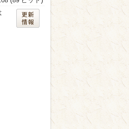
:08
89 ヒット
は