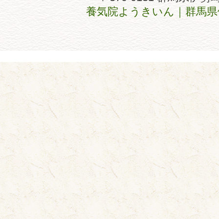
養気院ようきいん｜群馬県