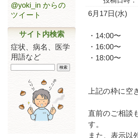
投稿日時： 20
@yoki_in からの
6月17日(水)
ツイート
サイト内検索
・14:00〜
・16:00〜
症状、病名、医学
用語など
・18:00〜
上記の枠に空
直前のご相談
す。
また、表示以