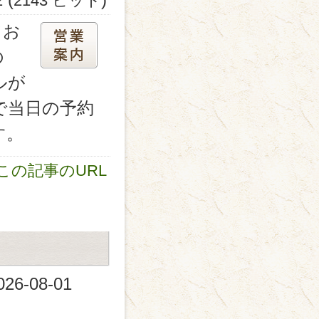
2
2143 ヒット
てお
の
ルが
で当日の予約
す。
この記事のURL
026-08-01