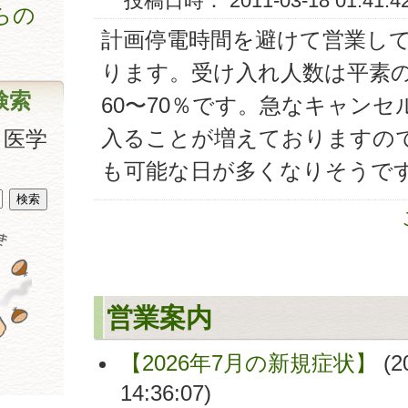
投稿日時： 2011-03-18 01:41:4
からの
計画停電時間を避けて営業し
ります。受け入れ人数は平素
検索
60〜70％です。急なキャンセ
入ることが増えておりますの
、医学
も可能な日が多くなりそうで
営業案内
【2026年7月の新規症状】
(2
14:36:07)