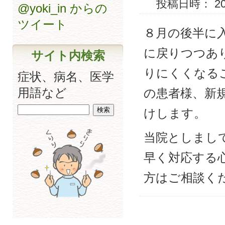
投稿日時： 2008
@yoki_in からの
ツイート
８月の後半に
に戻りつつあ
サイト内検索
りにくくなる
症状、病名、医学
用語など
の患者様、新
けします。
当院としまし
早く対応する
方はご相談く