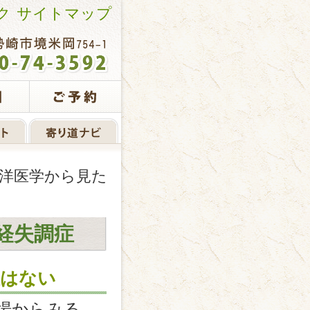
ク
サイトマップ
東洋医学から見た
経失調症
症はない
場からみる