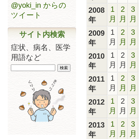
@yoki_in からの
1
2
3
2008
ツイート
月
月
月
年
1
2
3
2009
サイト内検索
月
月
月
年
症状、病名、医学
1
2
3
2010
用語など
月
月
月
年
1
2
3
2011
月
月
月
年
1
2
3
2012
月
月
月
年
1
2
3
2013
月
月
月
年