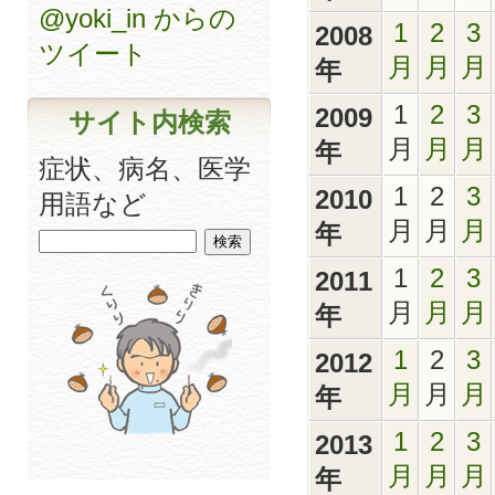
@yoki_in からの
1
2
3
2008
ツイート
月
月
月
年
1
2
3
2009
サイト内検索
月
月
月
年
症状、病名、医学
1
2
3
2010
用語など
月
月
月
年
1
2
3
2011
月
月
月
年
1
2
3
2012
月
月
月
年
1
2
3
2013
月
月
月
年