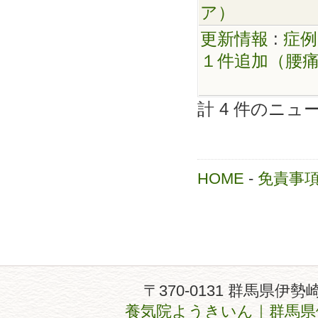
ア）
更新情報
:
症例
１件追加（腰
計 4 件のニ
HOME
-
免責事
〒370-0131 群馬県伊勢
養気院ようきいん｜群馬県