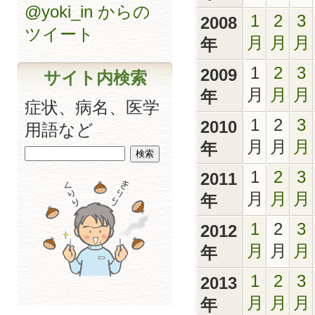
@yoki_in からの
1
2
3
2008
ツイート
月
月
月
年
1
2
3
2009
サイト内検索
月
月
月
年
症状、病名、医学
1
2
3
2010
用語など
月
月
月
年
1
2
3
2011
月
月
月
年
1
2
3
2012
月
月
月
年
1
2
3
2013
月
月
月
年