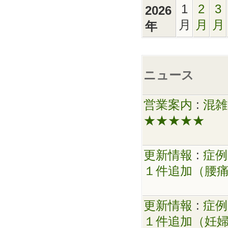
1
2
3
2026
月
月
月
年
ニュース
営業案内
:
混雑
★★★★★
更新情報
:
症例
１件追加（腰
更新情報
:
症例
１件追加（妊