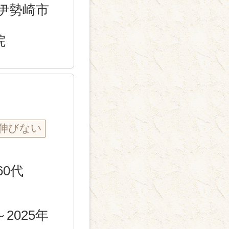
伊勢崎市
院
伸びない
60代
～2025年