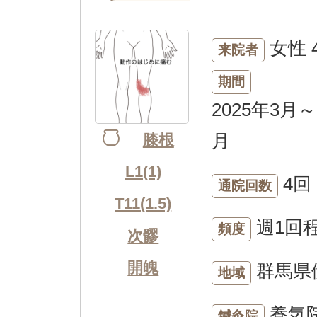
女性
来院者
期間
2025年3月～
月
膝根
L1(1)
4回
通院回数
T11(1.5)
週1回
頻度
次髎
開魄
群馬県
地域
養気
鍼灸院