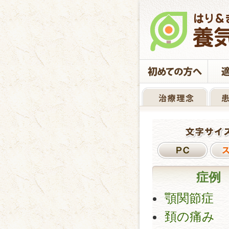
症例
顎関節症
頚の痛み