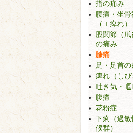
指の痛み
腰痛・坐骨
（＋痺れ）
股関節（鼡
の痛み
膝痛
足・足首の
痺れ（しび
吐き気・嘔
腹痛
花粉症
下痢（過敏
候群）