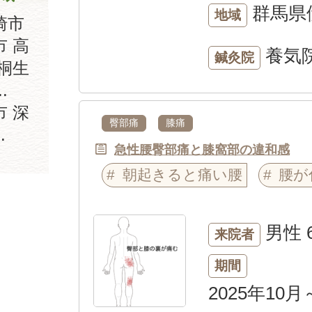
群馬県
地域
崎市
市 高
養気
鍼灸院
 桐生
.
 深
臀部痛
膝痛
.
急性腰臀部痛と膝窩部の違和感
朝起きると痛い腰
腰が
男性
来院者
期間
2025年10月