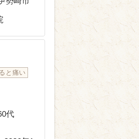
伊勢崎市
院
ると痛い
60代