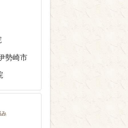
院
伊勢崎市
院
痛み