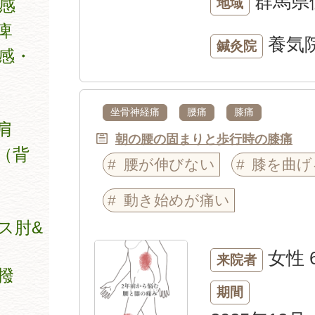
群馬県
地域
感
痺
養気
鍼灸院
感・
坐骨神経痛
腰痛
膝痛
肩
朝の腰の固まりと歩行時の膝痛
（背
腰が伸びない
膝を曲げ
動き始めが痛い
ス肘&
女性
来院者
撥
期間