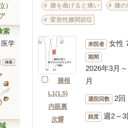
位）
膝を曲げると痛い
膝の
ア
変形性膝関節症
検索
女性
、医学
来院者
期間
2026年3月～
月
膝根
L1(1.5)
2回
通院回数
内眼裏
週2～3
頻度
次髎
域