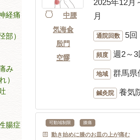
2025年12月
神経痛
月
中腰
気海兪
5回
径部）
通院回数
殷門
週2～3
頻度
空髎
痛み
群馬県
地域
れ）
吐
養気
鍼灸院
可動域制限
膝痛
性腸症
動き始めに膝のお皿の上が痛む