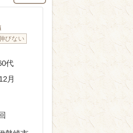
痛
伸びない
60代
12月
回