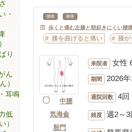
さ
い・
腰痛
膝痛
歩くと痛む左膝と朝起きにくい腰
痺
膝を曲げると痛い
膝が
）
ばり
女性
来院者
がん
2026年
期間
ん）
・耳鳴
4回
通院回数
中腰
週2～3
力低
気海兪
頻度
い）
殷門