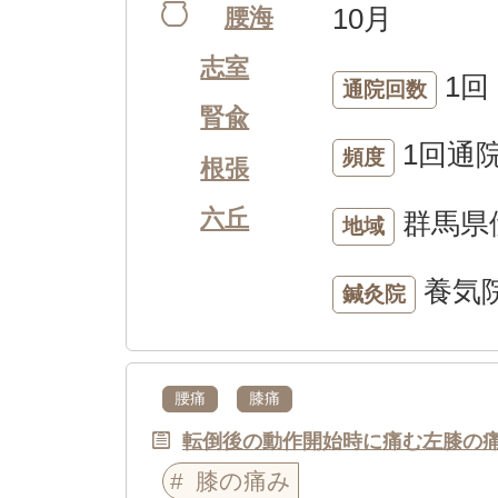
10月
腰海
志室
1回
通院回数
腎兪
1回通
頻度
根張
六丘
群馬県
地域
養気
鍼灸院
腰痛
膝痛
転倒後の動作開始時に痛む左膝の
膝の痛み