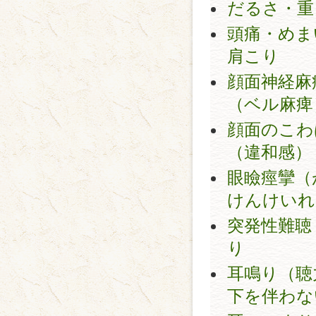
だるさ・重
頭痛・めま
肩こり
顔面神経麻
（ベル麻痺
顔面のこわ
（違和感）
眼瞼痙攣（
けんけいれ
突発性難聴
り
耳鳴り（聴
下を伴わな