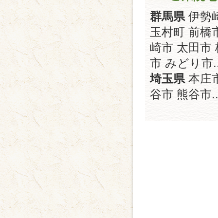
群馬県
伊勢
玉村町 前橋
崎市 太田市
市 みどり市..
埼玉県
本庄市
谷市 熊谷市..