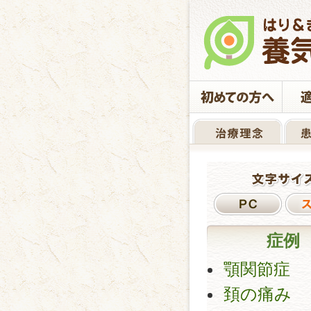
症例
顎関節症
頚の痛み