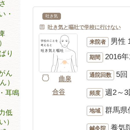
さ
い・
吐き気
吐き気と嘔吐で学校に行けない
痺
男性
）
来院者
ばり
2016年
期間
がん
5回
通院回数
曲泉
ん）
週2～3
合谷
・耳鳴
頻度
群馬県
地域
力低
い）
養気
鍼灸院