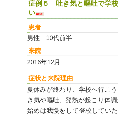
症例５ 吐き気と嘔吐で学
い
患者
男性 10代前半
来院
2016年12月
症状と来院理由
夏休みが終わり、学校へ行こう
き気や嘔吐、発熱が起こり体調
始めは我慢をして登校していた