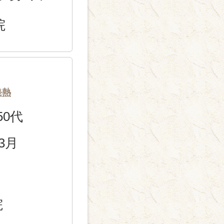
院
発熱
50代
年3月
院