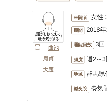
女性
来院者
2018年
期間
3回
通院回数
曲池
週2～3
肩貞
頻度
大腰
群馬県
地域
養気
鍼灸院