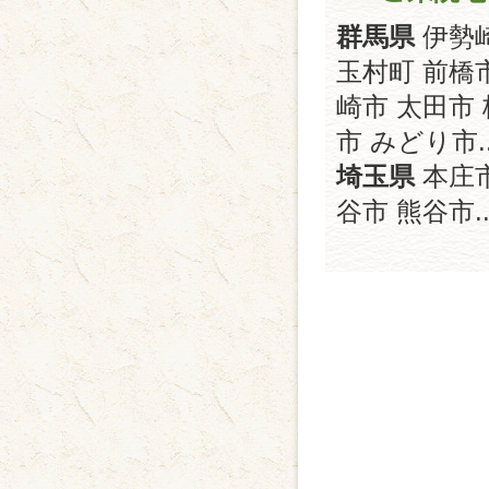
群馬県
伊勢
玉村町 前橋
崎市 太田市
市 みどり市..
埼玉県
本庄市
谷市 熊谷市..