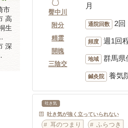
月
崎市
臀中川
市 高
2回
通院回数
附分
 桐生
.
精霊
週1回
頻度
 深
開魄
.
群馬県
地域
三陰交
養気
鍼灸院
吐き気
吐き気が強く立っていられない
耳のつまり
ふらつき