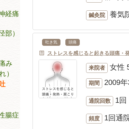
神経痛
養気
鍼灸院
径部）
吐き気
頭痛
ストレスを感じると起きる頭痛・
痛み
女性
来院者
れ）
2009
吐
期間
1回
通院回数
性腸症
1回通
頻度