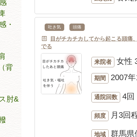
感
痺
感・
吐き気
頭痛
目がチカチカしてから起こる頭痛
でる
肩
女性
来院者
（背
2007年
期間
4回
通院回数
ス肘&
月3回
頻度
撥
群馬県
地域