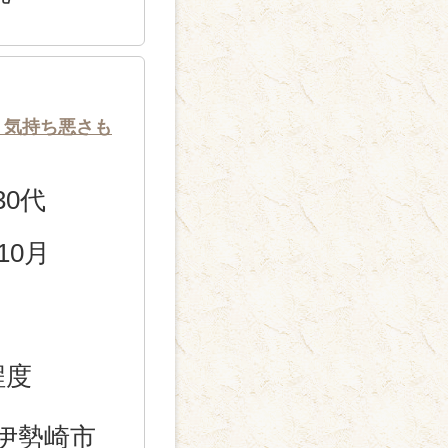
、気持ち悪さも
30代
10月
程度
伊勢崎市