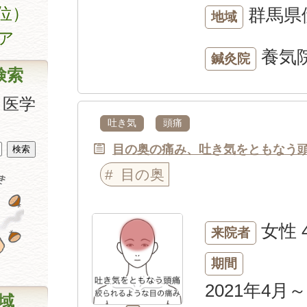
位）
群馬県
地域
ア
養気
鍼灸院
検索
、医学
吐き気
頭痛
目の奥の痛み、吐き気をともなう
目の奥
女性
来院者
期間
2021年4月～
域