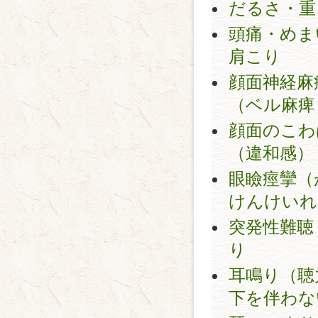
だるさ・重
頭痛・めま
肩こり
顔面神経麻
（ベル麻痺
顔面のこわ
（違和感）
眼瞼痙攣（
けんけいれ
突発性難聴
り
耳鳴り（聴
下を伴わな