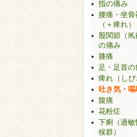
指の痛み
腰痛・坐骨
（＋痺れ）
股関節（鼡
の痛み
膝痛
足・足首の
痺れ（しび
吐き気・嘔
腹痛
花粉症
下痢（過敏
候群）